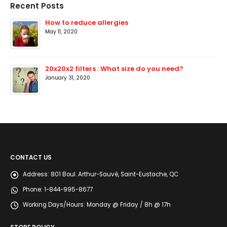
Recent Posts
How to reduce allergies
May 11, 2020
20x20x2 filters : What size do you need?
January 31, 2020
CONTACT US
Address:
801 Boul. Arthur-Sauvé, Saint-Eustache, QC
Phone:
1-844-995-8677
Working Days/Hours:
Monday @ Friday / 8h @ 17h