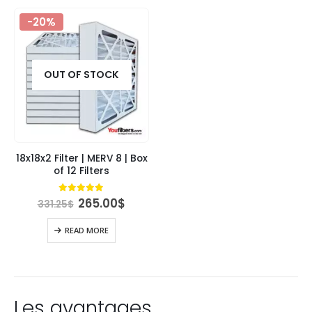
-20%
OUT OF STOCK
18x18x2 Filter | MERV 8 | Box
of 12 Filters
Original
Current
4.84
out of 5
265.00
$
331.25
$
price
price
was:
is:
READ MORE
331.25$.
265.00$.
Les avantages