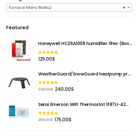
Furnace filters 18x18x2
×
Featured
Honeywell HC26A1008 humidifier filter (Box of 3 filters)
4.89
out of 5
125.00
$
WeatherGuard/SnowGuard heatpump protector
Original
Current
4.89
out of 5
240.00
$
300.00
$
price
price
was:
is:
Sensi Emerson WIFI Thermostat 1F87U-42WF
300.00$.
240.00$.
Original
Current
4.89
out of 5
175.00
$
250.00
$
price
price
was:
is:
250.00$.
175.00$.