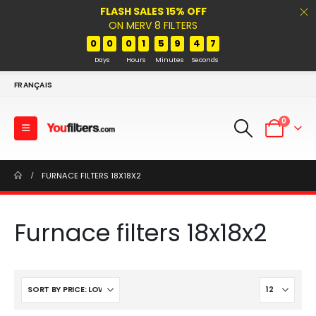
FLASH SALES 15% OFF
ON MERV 8 FILTERS
0
0
0
1
5
9
4
7
Days
Hours
Minutes
Seconds
FRANÇAIS
0
FURNACE FILTERS 18X18X2
Furnace filters 18x18x2