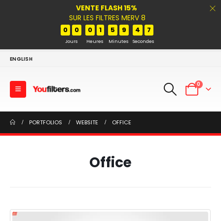
VENTE FLASH 15%
SUR LES FILTRES MERV 8
0
0
0
1
5
9
4
7
Jours
Heures
Minutes
Secondes
ENGLISH
0
PORTFOLIOS
WEBSITE
OFFICE
Office