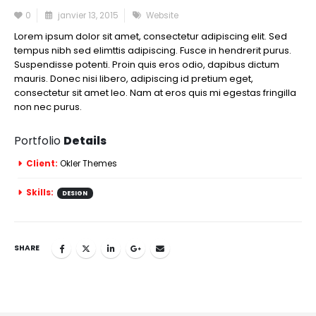
0
janvier 13, 2015
Website
Lorem ipsum dolor sit amet, consectetur adipiscing elit. Sed
tempus nibh sed elimttis adipiscing. Fusce in hendrerit purus.
Suspendisse potenti. Proin quis eros odio, dapibus dictum
mauris. Donec nisi libero, adipiscing id pretium eget,
consectetur sit amet leo. Nam at eros quis mi egestas fringilla
non nec purus.
Portfolio
Details
Client:
Okler Themes
Skills:
DESIGN
SHARE