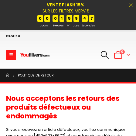
VENTE FLASH 15%
SUR LES FILTRES MERV 8
0
0
0
1
5
9
4
7
Jours
Heures
Minutes
Secondes
ENGLISH
0
POLITIQUE DE RETOUR
Nous acceptons les retours des
produits défectueux ou
endommagés
Si vous recevez un article défectueux, veuillez communiquer
avec nous au [450-623-8677] et nous fournir les détails du