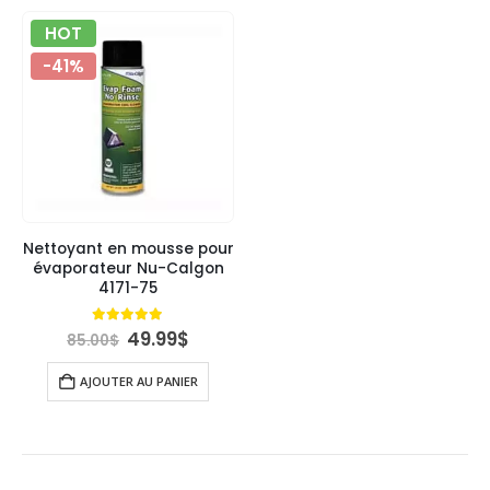
HOT
-41%
Nettoyant en mousse pour
évaporateur Nu-Calgon
4171-75
Le
Le
4.89
out of 5
49.99
$
85.00
$
prix
prix
initial
actuel
AJOUTER AU PANIER
était :
est :
85.00$.
49.99$.