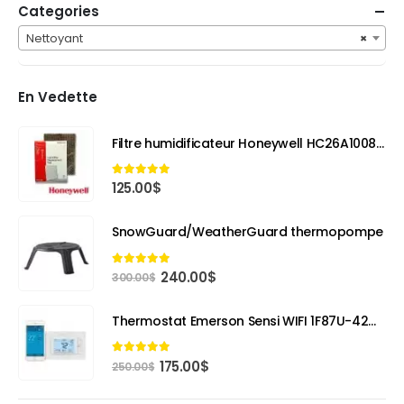
Categories
Nettoyant
×
En Vedette
Filtre humidificateur Honeywell HC26A1008 (Boite de 3 filtres)
4.89
out of 5
125.00
$
SnowGuard/WeatherGuard thermopompe
Le
Le
4.84
out of 5
240.00
$
300.00
$
prix
prix
initial
actuel
Thermostat Emerson Sensi WIFI 1F87U-42WF
était :
est :
300.00$.
240.00$.
Le
Le
4.84
out of 5
175.00
$
250.00
$
prix
prix
initial
actuel