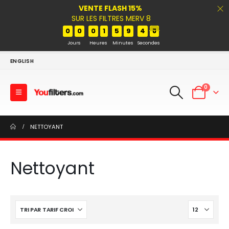
VENTE FLASH 15%
SUR LES FILTRES MERV 8
0
0
0
1
5
9
4
7
Jours
Heures
Minutes
Secondes
ENGLISH
0
NETTOYANT
Nettoyant