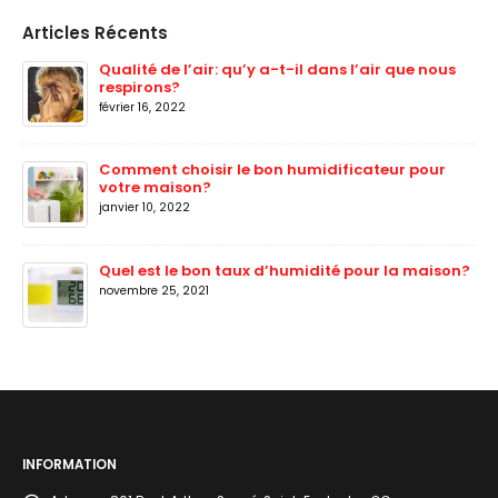
était :
est :
Articles Récents
250.00$.
175.00$.
Qualité de l’air: qu’y a-t-il dans l’air que nous
respirons?
février 16, 2022
Comment choisir le bon humidificateur pour
votre maison?
janvier 10, 2022
Quel est le bon taux d’humidité pour la maison?
novembre 25, 2021
INFORMATION