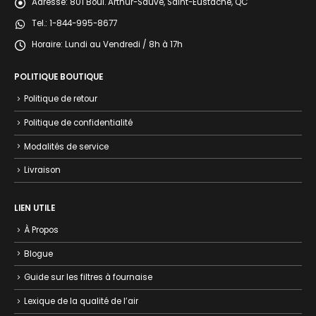
Adresse:
801 Boul. Arthur-Sauvé, Saint-Eustache, QC
Tel.:
1-844-995-8677
Horaire:
Lundi au Vendredi / 8h à 17h
POLITIQUE BOUTIQUE
Politique de retour
Politique de confidentialité
Modalités de service
Livraison
LIEN UTILE
À Propos
Blogue
Guide sur les filtres à fournaise
Lexique de la qualité de l’air