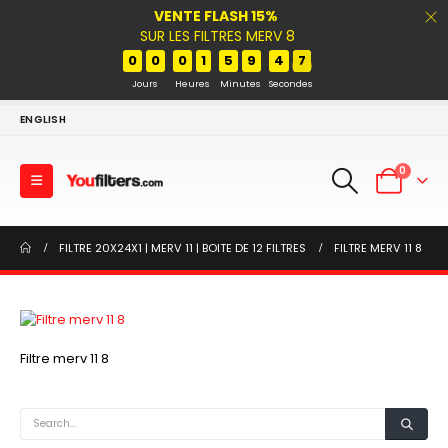
VENTE FLASH 15%
SUR LES FILTRES MERV 8
0
0
0
1
5
9
4
7
Jours
Heures
Minutes
Secondes
ENGLISH
0
FILTRE 20X24X1 | MERV 11 | BOITE DE 12 FILTRES
FILTRE MERV 11 8
Filtre merv 11 8