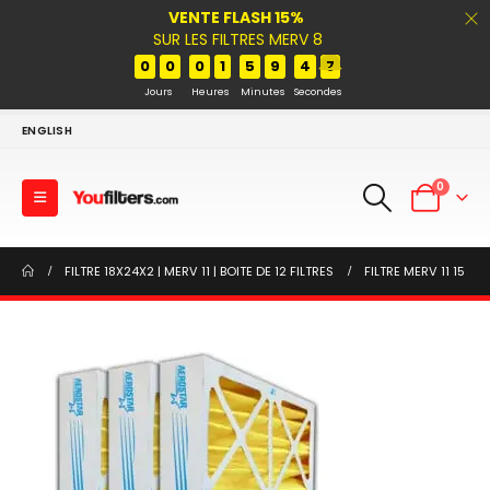
VENTE FLASH 15%
SUR LES FILTRES MERV 8
0
0
0
1
5
9
4
7
Jours
Heures
Minutes
Secondes
ENGLISH
0
FILTRE 18X24X2 | MERV 11 | BOITE DE 12 FILTRES
FILTRE MERV 11 15