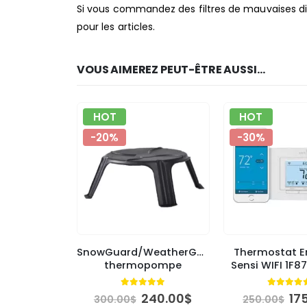
Si vous commandez des filtres de mauvaises dim
pour les articles.
VOUS AIMEREZ PEUT-ÊTRE AUSSI…
HOT
HOT
-20%
-30%
SnowGuard/WeatherGuard
Thermostat 
thermopompe
Sensi WIFI 1F
4.84
out of 5
4.84
ou
Le
Le
Le
240.00
$
17
300.00
$
250.00
$