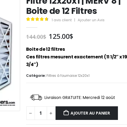
Filtre 12x20x1 | MERV 8 |
Boite de 12 Filtres
1
avis client
|
Ajouter un Avis
4.85
out of 5
Le
Le
125.00
$
144.00
$
prix
prix
initial
actuel
Boite de 12 filtres
était :
est :
Ces filtres mesurent exactement (11 1/2″ x 19 
144.00$.
125.00$.
3/4″)
Catégorie:
Filtres à fournaise 12x20x1
Livraison GRATUITE: Mercredi 12 août
AJOUTER AU PANIER