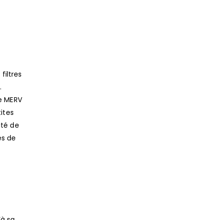
filtres
.
le MERV
tites
ité de
es de
’à sa