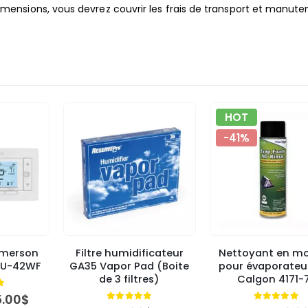
ensions, vous devrez couvrir les frais de transport et manute
HOT
-41%
Emerson
Filtre humidificateur
Nettoyant en m
87U-42WF
GA35 Vapor Pad (Boite
pour évaporateu
de 3 filtres)
Calgon 4171-
t of 5
Le
5.00
$
5.00
out of 5
4.89
out o