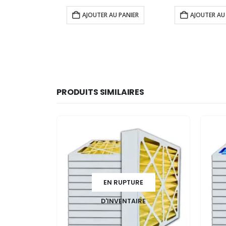
prix
prix
pri
initial
actuel
ini
AJOUTER AU PANIER
AJOUTER AU
était :
est :
éta
300.00$.
240.00$.
25
PRODUITS SIMILAIRES
EN RUPTURE
D'INVENTAIRE