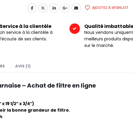
AJOUTEZ À WISHLIST
Service à la clientèle
Qualité imbattabl
Un service à la clientèle à
Nous vendons uniquem
l’écoute de ses clients.
meilleurs produits dispo
sur le marché.
RE
AVIS (1)
urnaise – Achat de filtre en ligne
 19 1/2″ x 3/4″)
r la bonne grandeur de filtre.
4h