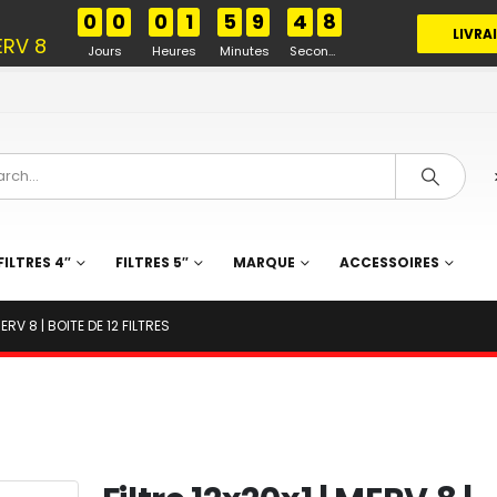
%
0
0
0
1
5
9
4
7
LIVRA
ERV 8
Jours
Heures
Minutes
Secondes
FILTRES 4″
FILTRES 5″
MARQUE
ACCESSOIRES
MERV 8 | BOITE DE 12 FILTRES