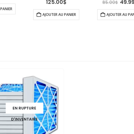
x
prix
Le
125.00
$
49.9
85.00
$
tial
actuel
prix
 PANIER
it :
est :
initia
AJOUTER AU PANIER
AJOUTER AU PA
0.00$.
175.00$.
était 
85.0
EN RUPTURE
D'INVENTAIRE