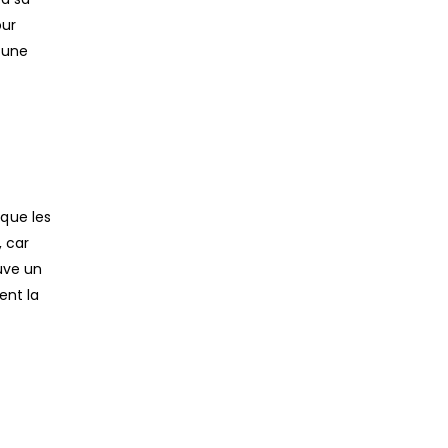
our
r une
que les
, car
ouve un
ent la