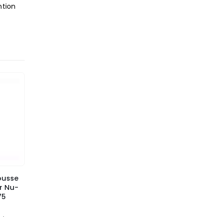
ntion
ousse
r Nu-
75
f 5