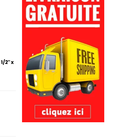
1/2″ x