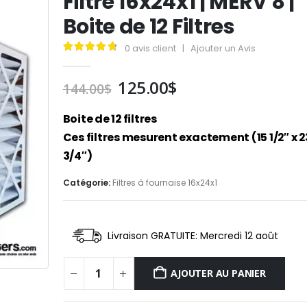
Filtre 16x24x1 | MERV 8 |
Boite de 12 Filtres
0
avis client
|
Ajouter un Avis
4.89
out of 5
Le
Le
125.00
$
144.00
$
prix
prix
initial
actuel
Boite de 12 filtres
était :
est :
Ces filtres mesurent exactement (15 1/2″ x 23
144.00$.
125.00$.
3/4″)
Catégorie:
Filtres à fournaise 16x24x1
Livraison GRATUITE: Mercredi 12 août
AJOUTER AU PANIER