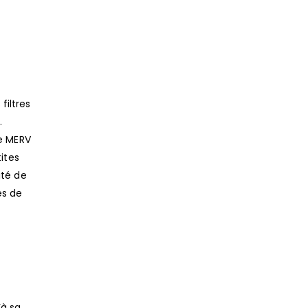
filtres
.
le MERV
tites
ité de
es de
’à sa