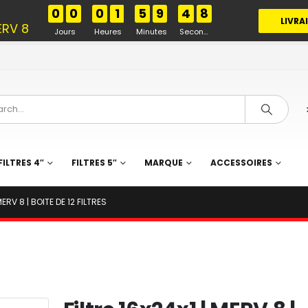
%
0
0
0
1
5
9
4
7
LIVRA
ERV 8
Jours
Heures
Minutes
Secondes
FILTRES 4″
FILTRES 5″
MARQUE
ACCESSOIRES
MERV 8 | BOITE DE 12 FILTRES