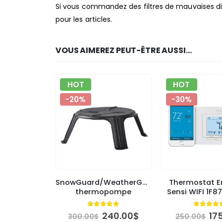
Si vous commandez des filtres de mauvaises dim
pour les articles.
VOUS AIMEREZ PEUT-ÊTRE AUSSI…
HOT
HOT
-20%
-30%
SnowGuard/WeatherGuard
Thermostat 
thermopompe
Sensi WIFI 1F
4.84
out of 5
4.84
ou
Le
Le
Le
240.00
$
17
300.00
$
250.00
$