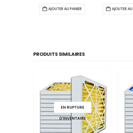
prix
prix
pri
initial
actuel
ini
AJOUTER AU PANIER
AJOUTER AU
était :
est :
éta
300.00$.
240.00$.
25
PRODUITS SIMILAIRES
EN RUPTURE
D'INVENTAIRE