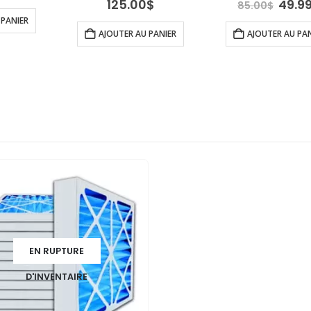
x
prix
Le
125.00
$
49.9
85.00
$
tial
actuel
prix
 PANIER
it :
est :
initia
AJOUTER AU PANIER
AJOUTER AU PA
0.00$.
175.00$.
était 
85.0
EN RUPTURE
D'INVENTAIRE