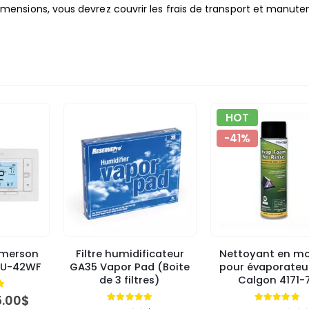
ensions, vous devrez couvrir les frais de transport et manute
HOT
-41%
Emerson
Filtre humidificateur
Nettoyant en m
87U-42WF
GA35 Vapor Pad (Boite
pour évaporateu
de 3 filtres)
Calgon 4171-
t of 5
Le
5.00
$
5.00
out of 5
4.89
out o