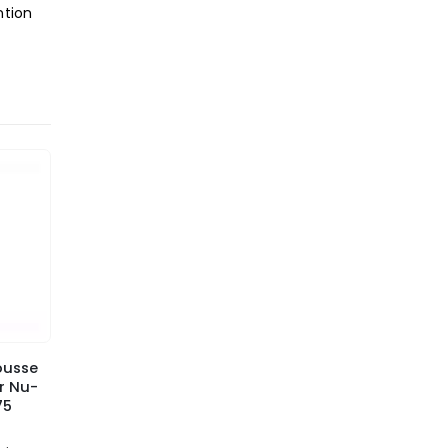
ntion
ousse
r Nu-
75
f 5