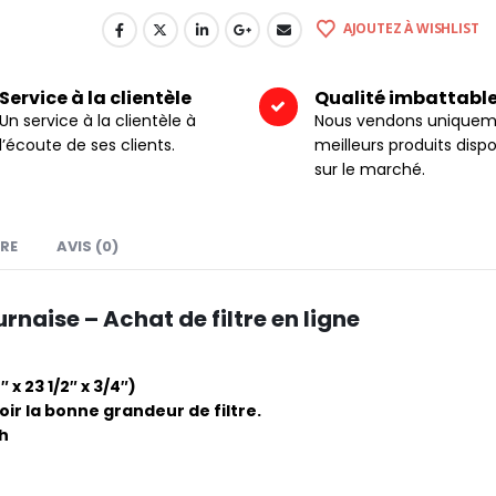
AJOUTEZ À WISHLIST
Service à la clientèle
Qualité imbattabl
Un service à la clientèle à
Nous vendons uniquem
l’écoute de ses clients.
meilleurs produits dispo
sur le marché.
RE
AVIS (0)
urnaise – Achat de filtre en ligne
x 23 1/2″ x 3/4″)
r la bonne grandeur de filtre.
4h