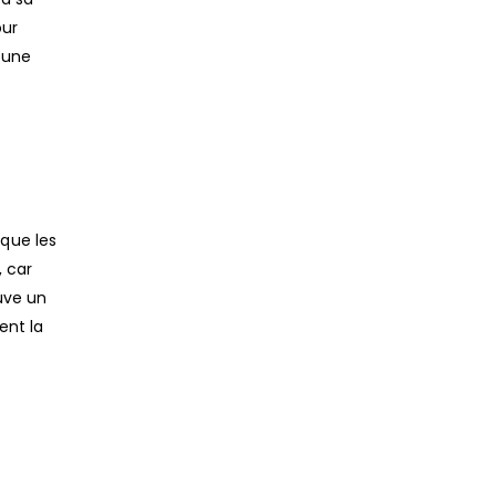
our
r une
que les
, car
ouve un
ent la