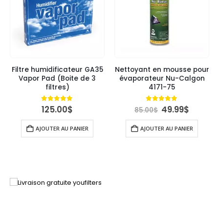
Filtre humidificateur GA35
Nettoyant en mousse pour
Vapor Pad (Boite de 3
évaporateur Nu-Calgon
filtres)
4171-75
Le
Le
5.00
out of 5
4.89
out of 5
125.00
$
49.99
$
85.00
$
uel
prix
prix
:
initial
actuel
AJOUTER AU PANIER
AJOUTER AU PANIER
00$.
était :
est :
85.00$.
49.99$.