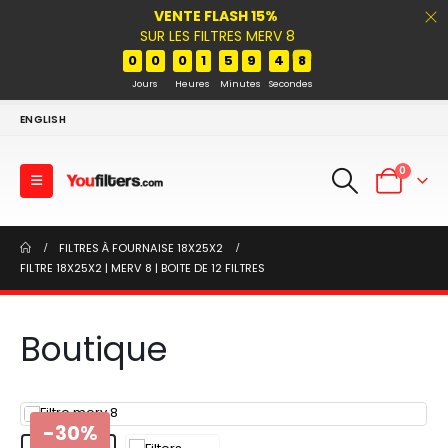
VENTE FLASH 15%
SUR LES FILTRES MERV 8
0
0
0
1
5
9
4
7
Jours
Heures
Minutes
Secondes
ENGLISH
0
FILTRES À FOURNAISE 18X25X2
FILTRE 18X25X2 | MERV 8 | BOITE DE 12 FILTRES
Boutique
-30%