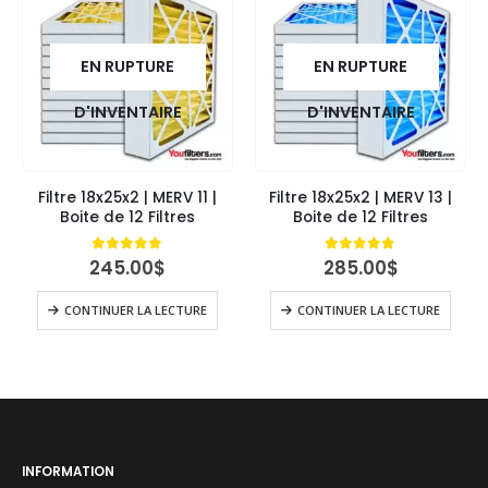
EN RUPTURE
EN RUPTURE
D'INVENTAIRE
D'INVENTAIRE
Filtre 18x25x2 | MERV 11 |
Filtre 18x25x2 | MERV 13 |
Boite de 12 Filtres
Boite de 12 Filtres
4.95
out of 5
4.79
out of 5
245.00
$
285.00
$
CONTINUER LA LECTURE
CONTINUER LA LECTURE
INFORMATION