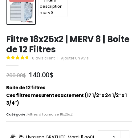
Filtre 18x25x2 | MERV 8 | Boite
de 12 Filtres
0
avis client
|
Ajouter un Avis
4.84
out of 5
Le
Le
140.00
$
200.00
$
prix
prix
initial
actuel
Boite de 12 filtres
était :
est :
Ces filtres mesurent exactement (17 1/2″ x 24 1/2″ x 1
200.00$.
140.00$.
3/4″)
Catégorie:
Filtres à fournaise 18x25x2
Livraison GRATUITE: Mardi 11 août