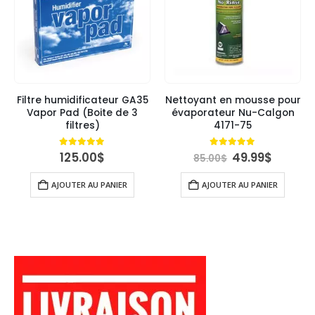
Filtre humidificateur GA35
Nettoyant en mousse pour
Vapor Pad (Boite de 3
évaporateur Nu-Calgon
filtres)
4171-75
Le
Le
5.00
out of 5
4.89
out of 5
125.00
$
49.99
$
85.00
$
uel
prix
prix
:
initial
actuel
AJOUTER AU PANIER
AJOUTER AU PANIER
00$.
était :
est :
85.00$.
49.99$.