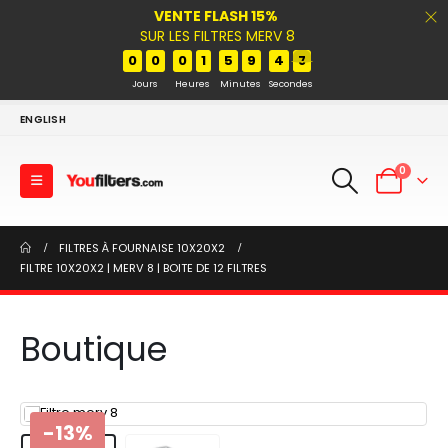
VENTE FLASH 15%
SUR LES FILTRES MERV 8
0
0
0
1
5
9
4
7
Jours
Heures
Minutes
Secondes
ENGLISH
0
FILTRES À FOURNAISE 10X20X2
FILTRE 10X20X2 | MERV 8 | BOITE DE 12 FILTRES
Boutique
-13%