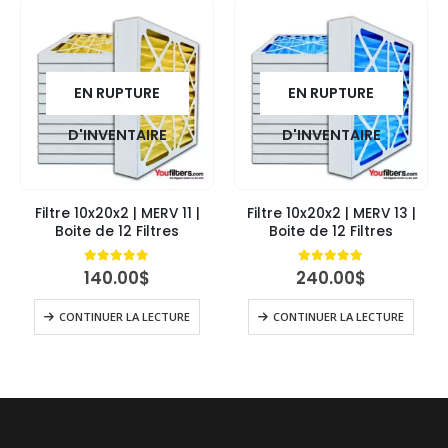
EN RUPTURE
EN RUPTURE
D'INVENTAIRE
D'INVENTAIRE
Filtre 10x20x2 | MERV 11 |
Filtre 10x20x2 | MERV 13 |
Boite de 12 Filtres
Boite de 12 Filtres
4.84
out of 5
4.89
out of 5
140.00
$
240.00
$
CONTINUER LA LECTURE
CONTINUER LA LECTURE