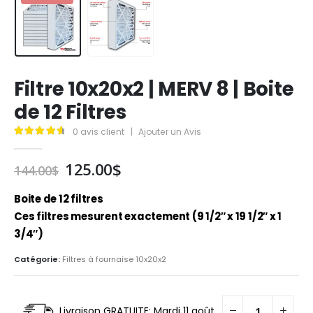
Filtre 10x20x2 | MERV 8 | Boite
de 12 Filtres
0
avis client
|
Ajouter un Avis
4.79
out of 5
Le
Le
125.00
$
144.00
$
prix
prix
initial
actuel
Boite de 12 filtres
était :
est :
Ces filtres mesurent exactement (9 1/2″ x 19 1/2″ x 1
144.00$.
125.00$.
3/4″)
Catégorie:
Filtres à fournaise 10x20x2
Livraison GRATUITE: Mardi 11 août