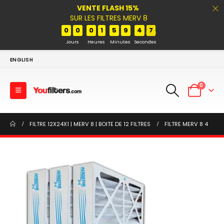
VENTE FLASH 15%
SUR LES FILTRES MERV 8
0
0
0
1
5
9
4
7
Jours
Heures
Minutes
Secondes
ENGLISH
0
FILTRE 12X24X1 | MERV 8 | BOITE DE 12 FILTRES
FILTRE MERV 8 4