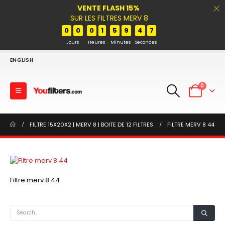
VENTE FLASH 15%
SUR LES FILTRES MERV 8
0
0
0
1
5
9
4
7
Jours
Heures
Minutes
Secondes
ENGLISH
0
FILTRE 15X20X2 | MERV 8 | BOITE DE 12 FILTRES
FILTRE MERV 8 44
Filtre merv 8 44