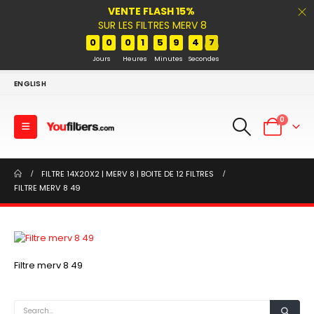
VENTE FLASH 15%
SUR LES FILTRES MERV 8
0
0
0
1
5
9
4
7
Jours
Heures
Minutes
Secondes
ENGLISH
0
FILTRE 14X20X2 | MERV 8 | BOITE DE 12 FILTRES
FILTRE MERV 8 49
Filtre merv 8 49