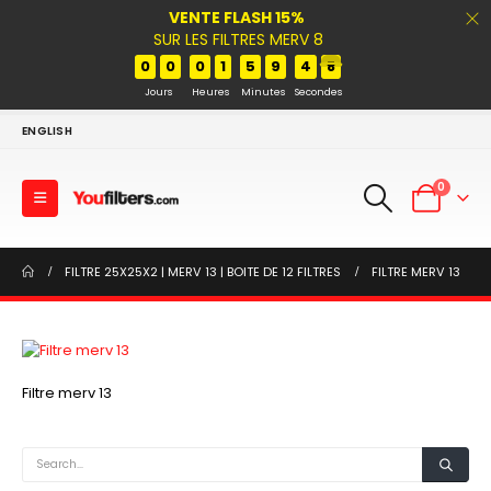
VENTE FLASH 15%
SUR LES FILTRES MERV 8
0
0
0
1
5
9
4
8
Jours
Heures
Minutes
Secondes
ENGLISH
0
FILTRE 25X25X2 | MERV 13 | BOITE DE 12 FILTRES
FILTRE MERV 13
Filtre merv 13