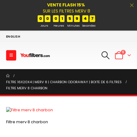
VENTE FLASH 15%
SUR LES FILTRES MERV 8
0
0
0
1
5
9
4
7
Jours
Heures
Minutes
Secondes
ENGLISH
0
FILTRE 16X20X4 | MERV 8 | CHARBON ODORAWAY | BOITE DE 6 FILTRES
FILTRE MERV 8 CHARBON
Filtre merv 8 charbon