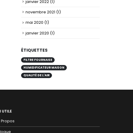
janvier 2022
(1)
novembre 2021
(1)
mai 2020
(1)
janvier 2020
(1)
ÉTIQUETTES
FILTRE FOURNAISE
HUMIDIFICATEUR MAISON
QUALITÉ DE L'AIR
N UTILE
 Propos
logue