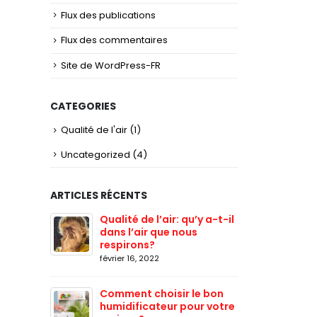
Flux des publications
Flux des commentaires
Site de WordPress-FR
CATEGORIES
Qualité de l'air
(1)
Uncategorized
(4)
ARTICLES RÉCENTS
 les
Qualité de l’air: qu’y a-t-il
Comme
dans l’air que nous
aller
respirons?
mai 11,
février 16, 2022
quelle
Filtr
Comment choisir le bon
taille
humidificateur pour votre
fourn