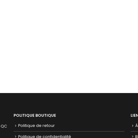
POLITIQUE BOUTIQUE
LIE
Politique de retour
À
, QC
Politique de confidentialité
B