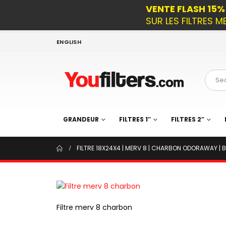
VENTE FLASH 15
SUR LES FILTRES M
ENGLISH
GRANDEUR
FILTRES 1″
FILTRES 2″
FILTRE 18X24X4 | MERV 8 | CHARBON ODORAWAY | BO
Filtre merv 8 charbon