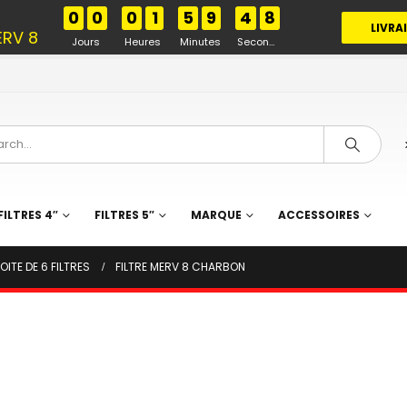
%
0
0
0
1
5
9
4
7
LIVRA
ERV 8
Jours
Heures
Minutes
Secondes
FILTRES 4″
FILTRES 5″
MARQUE
ACCESSOIRES
ITE DE 6 FILTRES
FILTRE MERV 8 CHARBON