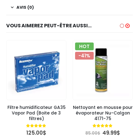
AVIS (0)
VOUS AIMEREZ PEUT-ÊTRE AUSSI…
HOT
-41%
Filtre humidificateur GA35
Nettoyant en mousse pour
Vapor Pad (Boite de 3
évaporateur Nu-Calgon
filtres)
4171-75
Le
Le
5.00
out of 5
4.89
out of 5
125.00
$
49.99
$
85.00
$
uel
prix
prix