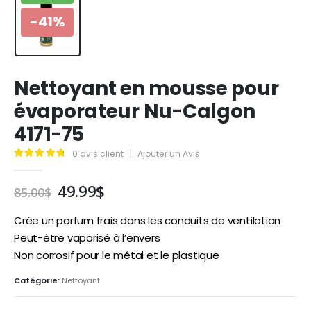
-41%
Nettoyant en mousse pour
évaporateur Nu-Calgon
4171-75
0
avis client
|
Ajouter un Avis
4.89
out of 5
Le
Le
49.99
$
85.00
$
prix
prix
initial
actuel
Crée un parfum frais dans les conduits de ventilation
était :
est :
Peut-être vaporisé à l’envers
85.00$.
49.99$.
Non corrosif pour le métal et le plastique
Catégorie:
Nettoyant