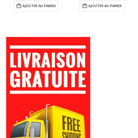
:
initial
actuel
AJOUTER AU PANIER
AJOUTER AU PANIER
00$.
était :
est :
85.00$.
49.99$.