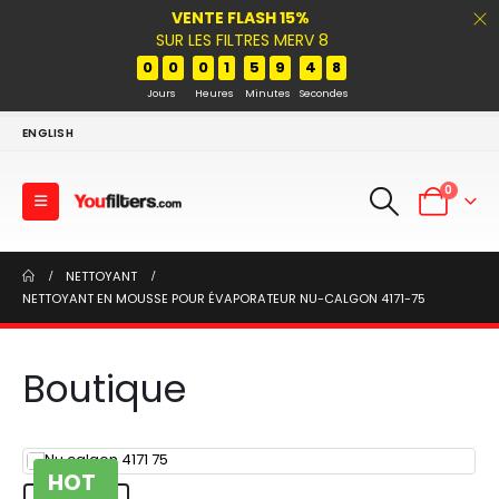
VENTE FLASH 15%
SUR LES FILTRES MERV 8
0
0
0
1
5
9
4
8
Jours
Heures
Minutes
Secondes
ENGLISH
0
NETTOYANT
NETTOYANT EN MOUSSE POUR ÉVAPORATEUR NU-CALGON 4171-75
Boutique
HOT