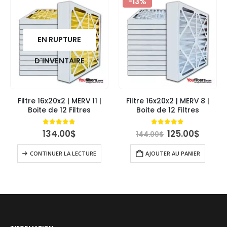
-13%
EN RUPTURE
D'INVENTAIRE
Filtre 16x20x2 | MERV 11 |
Filtre 16x20x2 | MERV 8 |
Boite de 12 Filtres
Boite de 12 Filtres
Le
Le
4.79
out of 5
5.00
out of 5
134.00
$
125.00
$
144.00
$
prix
prix
initial
actue
CONTINUER LA LECTURE
AJOUTER AU PANIER
était :
est :
144.00$.
125.00