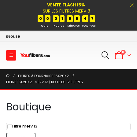
VENTE FLASH 15%
SUR LES FILTRES MERV 8
0
0
0
1
5
9
4
7
Jours
Heures
Minutes
Secondes
ENGLISH
0
FILTRES À FOURNAISE 16X20X2
FILTRE 16X20X2 | MERV 13 | BOITE DE 12 FILTRES
Boutique