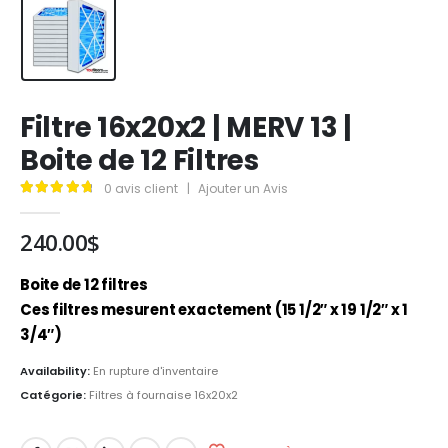
Filtre 16x20x2 | MERV 13 |
Boite de 12 Filtres
0
avis client
|
Ajouter un Avis
4.89
out of 5
240.00
$
Boite de 12 filtres
Ces filtres mesurent exactement (15 1/2″ x 19 1/2″ x 1
3/4″)
Availability:
En rupture d'inventaire
Catégorie:
Filtres à fournaise 16x20x2