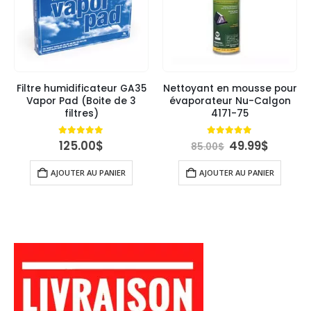
Filtre humidificateur GA35
Nettoyant en mousse pour
Vapor Pad (Boite de 3
évaporateur Nu-Calgon
filtres)
4171-75
Le
Le
5.00
out of 5
4.89
out of 5
125.00
$
49.99
$
85.00
$
uel
prix
prix
:
initial
actuel
AJOUTER AU PANIER
AJOUTER AU PANIER
00$.
était :
est :
85.00$.
49.99$.