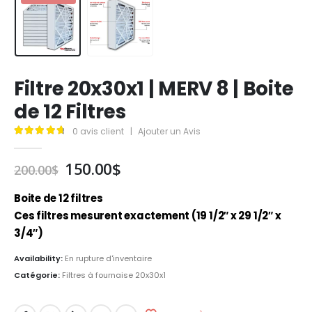
Filtre 20x30x1 | MERV 8 | Boite
de 12 Filtres
0
avis client
|
Ajouter un Avis
4.84
out of 5
Le
Le
150.00
$
200.00
$
prix
prix
initial
actuel
Boite de 12 filtres
était :
est :
Ces filtres mesurent exactement (19 1/2″ x 29 1/2″ x
200.00$.
150.00$.
3/4″)
Availability:
En rupture d'inventaire
Catégorie:
Filtres à fournaise 20x30x1