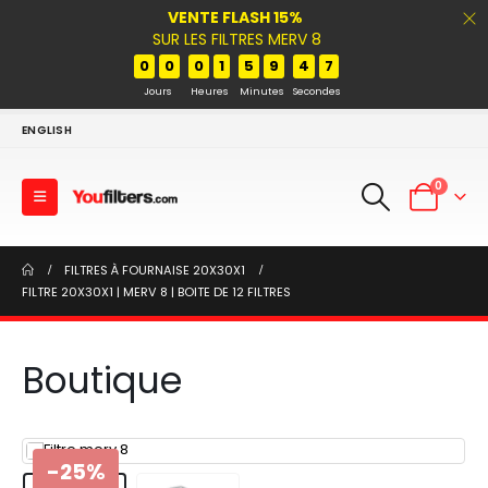
VENTE FLASH 15%
SUR LES FILTRES MERV 8
0
0
0
1
5
9
4
7
Jours
Heures
Minutes
Secondes
ENGLISH
0
FILTRES À FOURNAISE 20X30X1
FILTRE 20X30X1 | MERV 8 | BOITE DE 12 FILTRES
Boutique
-25%