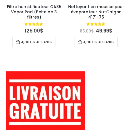
Filtre humidificateur GA35
Nettoyant en mousse pour
Vapor Pad (Boite de 3
évaporateur Nu-Calgon
filtres)
4171-75
Le
Le
5.00
out of 5
4.89
out of 5
125.00
$
49.99
$
85.00
$
uel
prix
prix
:
initial
actuel
AJOUTER AU PANIER
AJOUTER AU PANIER
00$.
était :
est :
85.00$.
49.99$.