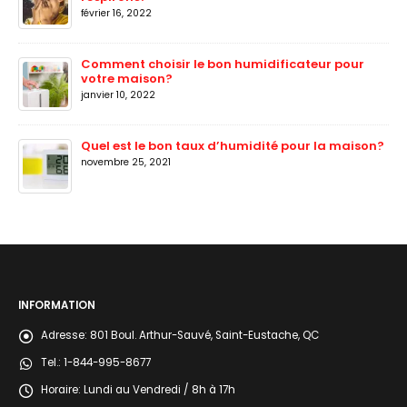
février 16, 2022
Comment choisir le bon humidificateur pour
votre maison?
janvier 10, 2022
Quel est le bon taux d’humidité pour la maison?
novembre 25, 2021
INFORMATION
Adresse:
801 Boul. Arthur-Sauvé, Saint-Eustache, QC
Tel.:
1-844-995-8677
Horaire:
Lundi au Vendredi / 8h à 17h