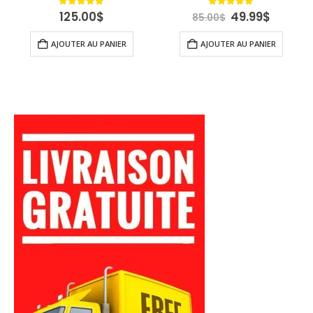
Le
Le
5.00
out of 5
4.89
out of 5
125.00
$
49.99
$
85.00
$
uel
prix
prix
:
initial
actuel
AJOUTER AU PANIER
AJOUTER AU PANIER
00$.
était :
est :
85.00$.
49.99$.