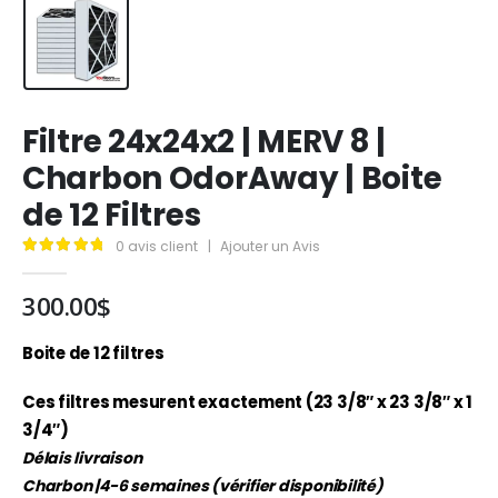
Filtre 24x24x2 | MERV 8 |
Charbon OdorAway | Boite
de 12 Filtres
0
avis client
|
Ajouter un Avis
4.95
out of 5
300.00
$
Boite de 12 filtres
Ces filtres mesurent exactement (23 3/8″ x 23 3/8″ x 1
3/4″)
Délais livraison
Charbon |4-6 semaines (vérifier disponibilité)