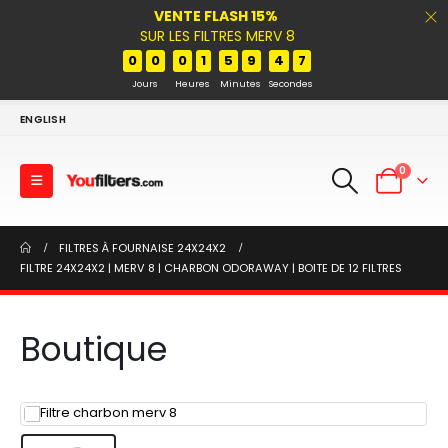
VENTE FLASH 15%
SUR LES FILTRES MERV 8
0
0
0
1
5
9
4
7
Jours
Heures
Minutes
Secondes
ENGLISH
0
FILTRES À FOURNAISE 24X24X2
FILTRE 24X24X2 | MERV 8 | CHARBON ODORAWAY | BOITE DE 12 FILTRES
Boutique