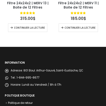
Filtre 24x24x2 | MERV 13 |
Filtre 24x24x2 | MERV 11 |
Boite de 12 Filtres
Boite de 12 Filtres
4.84
out of 5
4.89
out of 5
315.00
$
185.00
$
uel
CONTINUER LA LECTURE
CONTINUER LA LECTURE
:
.00$.
INFORMATION
Adresse:
801 Boul. Arthur-Sauvé, Saint-Eustache, QC
Tel.:
1-844-995-8677
Horaire:
Lundi au Vendredi / 8h à 17h
POLITIQUE BOUTIQUE
Politique de retour